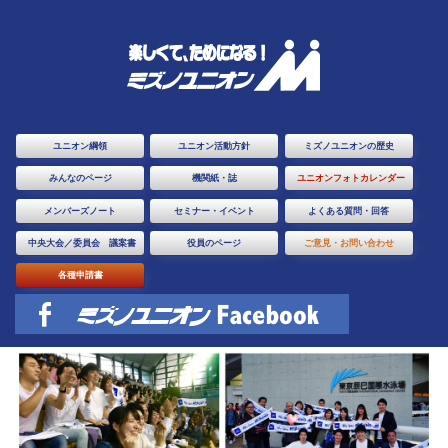
ユニオン綱領
ユニオン活動方針
ミズノユニオンの歴史
みんなのページ
機関紙・誌
ユニオンフォトカレンダー
メンバーズノート
セミナー・イベント
よくある質問・回答
中央大会／委員会 議案書
役員のページ
ご意見・お問い合わせ
各種申請書