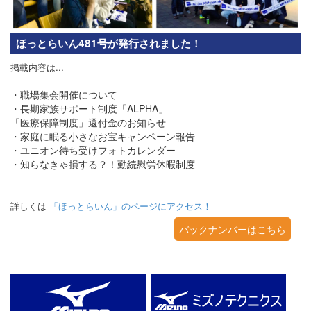
ほっとらいん481号が発行されました！
掲載内容は...
・職場集会開催について
・長期家族サポート制度「ALPHA」
「医療保障制度」還付金のお知らせ
・家庭に眠る小さなお宝キャンペーン報告
・ユニオン待ち受けフォトカレンダー
・知らなきゃ損する？！勤続慰労休暇制度
詳しくは
「ほっとらいん」のページにアクセス！
バックナンバーはこちら