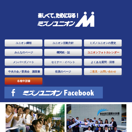
ユニオン綱領
ユニオン活動方針
ミズノユニオンの歴史
みんなのページ
機関紙・誌
ユニオンフォトカレンダー
メンバーズノート
セミナー・イベント
よくある質問・回答
中央大会／委員会 議案書
役員のページ
ご意見・お問い合わせ
各種申請書