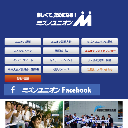
ユニオン綱領
ユニオン活動方針
ミズノユニオンの歴史
みんなのページ
機関紙・誌
ユニオンフォトカレンダー
メンバーズノート
セミナー・イベント
よくある質問・回答
中央大会／委員会 議案書
役員のページ
ご意見・お問い合わせ
各種申請書