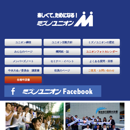
ユニオン綱領
ユニオン活動方針
ミズノユニオンの歴史
みんなのページ
機関紙・誌
ユニオンフォトカレンダー
メンバーズノート
セミナー・イベント
よくある質問・回答
中央大会／委員会 議案書
役員のページ
ご意見・お問い合わせ
各種申請書