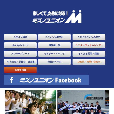
ユニオン綱領
ユニオン活動方針
ミズノユニオンの歴史
みんなのページ
機関紙・誌
ユニオンフォトカレンダー
メンバーズノート
セミナー・イベント
よくある質問・回答
中央大会／委員会 議案書
役員のページ
ご意見・お問い合わせ
各種申請書